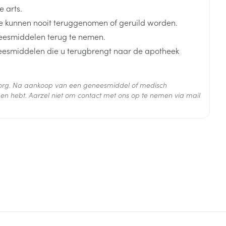
 arts.
 kunnen nooit teruggenomen of geruild worden.
ikt.
eesmiddelen terug te nemen.
neesmiddelen die u terugbrengt naar de apotheek
 zorg. Na aankoop van een geneesmiddel of medisch
en hebt. Aarzel niet om contact met ons op te nemen via mail
 25°C)