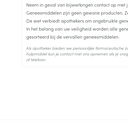
Lengte
115 mm
Gebruikelijke dosering: 0,25 tot 0,75 mcg per dag
Neem in geval van bijwerkingen contact op met je
Geneesmiddelen zijn geen gewone producten. Ze
De capsules moeten met wat water worden ingesl
Diepte
30 mm
De wet verbiedt apothekers om ongebruikte gen
In het belang van uw veiligheid worden alle ge
Hoeveelheid
30
gesorteerd bij de vervallen geneesmiddelen.
Verpakking
Als apotheker bieden we persoonlijke farmaceutische
Actieve
hulpmiddel kun je contact met ons opnemen als je vrag
calcitriol
Ingrediënten
of telefoon.
Behoud
Kamertemperatuur (15°C -