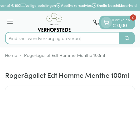
Dia 1 van 1
Ga naar de inhoud
vanaf € 100
Veilige betalingen
Apothekersadvies
Snelle beschikbaarheid
0
0 artikelen
Menu
€ 0,00
Vind snel wondverzorging
Zoek
Product, merk, categorie...
Home
/
Roger&gallet Edt Homme Menthe 100ml
Roger&gallet Edt Homme Menthe 100ml