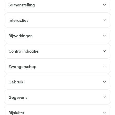
Samenstelling
De werkzame stof in dit geneesmiddel is
Interacties
rosuvastatine.
Bijwerkingen
Contra indicatie
Zwangerschap
Gebruik
Gegevens
CNK
3603198
Bijsluiter