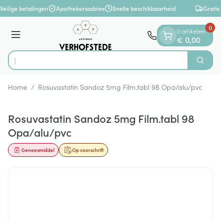
Dia 1 van 1
Ga naar de inhoud
Veilige betalingen
Apothekersadvies
Snelle beschikbaarheid
Gratis
0
0 artikelen
Menu
€ 0,00
O
Zoek
Product, merk, categorie...
Home
/
Rosuvastatin Sandoz 5mg Film.tabl 98 Opa/alu/pvc
Rosuvastatin Sandoz 5mg Film.tabl 98
Opa/alu/pvc
Geneesmiddel
Op voorschrift