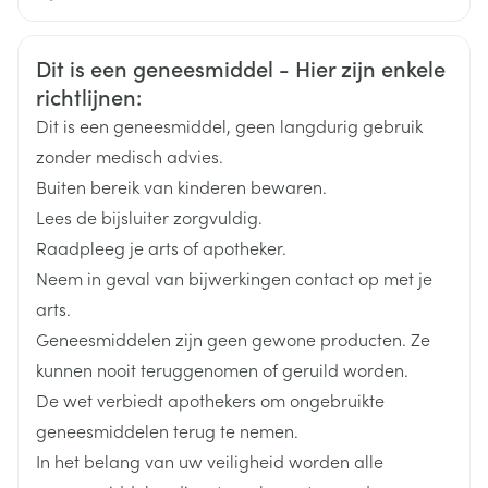
Organisaties
Nederlands
Sandoz
Duits
Frans
Veiligheidsinformatie
Dit is een geneesmiddel - Hier zijn enkele
Merken
Sandoz
richtlijnen:
Dit is een geneesmiddel, geen langdurig gebruik
Breedte
63 mm
zonder medisch advies.
Buiten bereik van kinderen bewaren.
Lengte
142 mm
Lees de bijsluiter zorgvuldig.
Raadpleeg je arts of apotheker.
Diepte
55 mm
Neem in geval van bijwerkingen contact op met je
arts.
Actieve
rosuvastatine calcium
Geneesmiddelen zijn geen gewone producten. Ze
Ingrediënten
kunnen nooit teruggenomen of geruild worden.
De wet verbiedt apothekers om ongebruikte
Behoud
Kamertemperatuur (15°C - 25°C)
geneesmiddelen terug te nemen.
In het belang van uw veiligheid worden alle