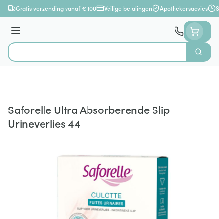
Ga naar de inhoud
Gratis verzending vanaf € 100
Veilige betalingen
Apothekersadvies
S
Menu
Zoek
Product, merk, categorie...
Saforelle Ultra Absorberende Slip
Urineverlies 44