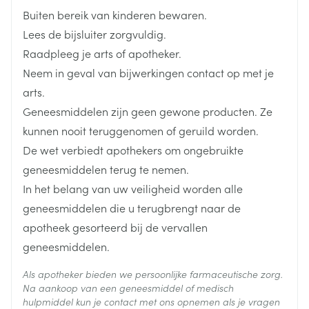
Buiten bereik van kinderen bewaren.
meer dan 40 mg Simvastatine Viatris als u
Lengte
96 mm
Lees de bijsluiter zorgvuldig.
lomitapide inneemt (wordt gebruikt om een ernstige
Raadpleeg je arts of apotheker.
en zeldzame genetische cholesterolziekte te
Diepte
55 mm
Neem in geval van bijwerkingen contact op met je
behandelen). Neem dit geneesmiddel niet in
arts.
wanneer één van de bovenstaande
Behoud
Kamertemperatuur (15°C - 25°C)
Geneesmiddelen zijn geen gewone producten. Ze
waarschuwingen op u van toepassing is en
kunnen nooit teruggenomen of geruild worden.
raadpleeg uw arts om over uw behandeling te
De wet verbiedt apothekers om ongebruikte
praten. Wanneer moet u extra voorzichtig zijn met
geneesmiddelen terug te nemen.
dit geneesmiddel? Neem contact op met uw arts of
In het belang van uw veiligheid worden alle
apotheker voordat u dit geneesmiddel inneemt als
geneesmiddelen die u terugbrengt naar de
u:  myasthenie (een ziekte waarbij algemene
apotheek gesorteerd bij de vervallen
spierzwakte optreedt, in sommige gevallen ook in
geneesmiddelen.
spieren die worden gebruikt bij de ademhaling) of
oculaire myasthenie (een ziekte die oogspierzwakte
Als apotheker bieden we persoonlijke farmaceutische zorg.
Na aankoop van een geneesmiddel of medisch
veroorzaakt) heeft of heeft gehad, aangezien
hulpmiddel kun je contact met ons opnemen als je vragen
statines de aandoening soms kunnen verergeren of