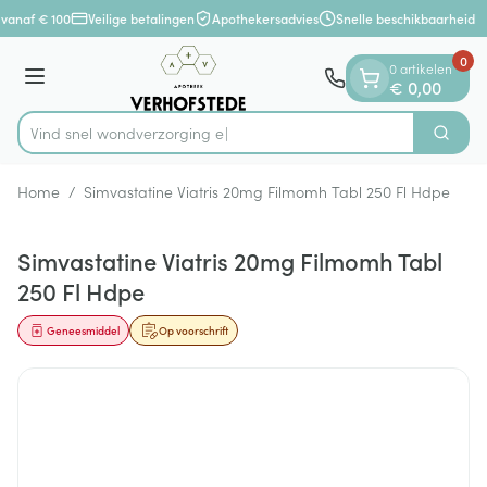
Dia 1 van 1
Ga naar de inhoud
vanaf € 100
Veilige betalingen
Apothekersadvies
Snelle beschikbaarheid
0
0 artikelen
Menu
€ 0,00
Vind snel wondve
Zoek
Product, merk, categorie...
Home
/
Simvastatine Viatris 20mg Filmomh Tabl 250 Fl Hdpe
Simvastatine Viatris 20mg Filmomh Tabl
250 Fl Hdpe
Geneesmiddel
Op voorschrift