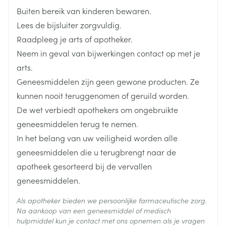
telaprevir), antibiotica (zoals erytromycine,
Buiten bereik van kinderen bewaren.
Lengte
107 mm
claritromycine, telitromycine) of nefazodon, gebruikt
Lees de bijsluiter zorgvuldig.
voor behandeling van depressie (zie rubriek 2
Raadpleeg je arts of apotheker.
Diepte
66 mm
'Neemt u nog andere geneesmiddelen in')
Neem in geval van bijwerkingen contact op met je
u neemt gemfibrozil (een geneesmiddel voor
arts.
Actieve
verlaging van cholesterol)
simvastatine
Geneesmiddelen zijn geen gewone producten. Ze
Ingrediënten
u neemt ciclosporine (een geneesmiddel dat vaak
kunnen nooit teruggenomen of geruild worden.
wordt gebruikt bij patiënten die een
De wet verbiedt apothekers om ongebruikte
Behoud
Kamertemperatuur (15°C - 25°C)
orgaantransplantatie hebben ondergaan)
geneesmiddelen terug te nemen.
u neemt danazol (een synthetisch hormoon gebruikt
In het belang van uw veiligheid worden alle
voor behandeling van endometriose)
geneesmiddelen die u terugbrengt naar de
apotheek gesorteerd bij de vervallen
geneesmiddelen.
Als apotheker bieden we persoonlijke farmaceutische zorg.
Na aankoop van een geneesmiddel of medisch
hulpmiddel kun je contact met ons opnemen als je vragen