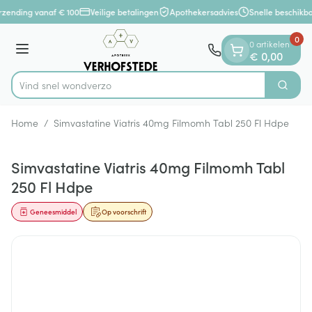
Dia 1 van 1
Ga naar de inhoud
rzending vanaf € 100
Veilige betalingen
Apothekersadvies
Snelle beschikb
0
0 artikelen
Menu
€ 0,00
Vind snel wondverzorgin
Zoek
Product, merk, categorie...
Home
/
Simvastatine Viatris 40mg Filmomh Tabl 250 Fl Hdpe
Simvastatine Viatris 40mg Filmomh Tabl
250 Fl Hdpe
Geneesmiddel
Op voorschrift