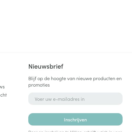
k
Nieuwsbrief
Blijf op de hoogte van nieuwe producten en
promoties
ws
cht
E-mail adres
Inschrijven
Door op inschrijven te klikken, schrijft u zich in voor