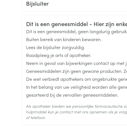
Bijsluiter
Toon meer
Nederlands
Duits
Frans
Organisaties
Exeltis Belgium
Veiligheidsinformatie
Dit is een geneesmiddel - Hier zijn enkel
ging
Supplementen
Insectenwe
Merken
Exeltis Hc
Mondmaskers
middelen
Dit is een geneesmiddel, geen langdurig gebrui
ssen
Buiten bereik van kinderen bewaren.
Breedte
55 mm
 -
Lees de bijsluiter zorgvuldig.
id
Raadpleeg je arts of apotheker.
Lengte
104 mm
d
Neem in geval van bijwerkingen contact op met je
Geneesmiddelen zijn geen gewone producten. Ze
Diepte
40 mm
De wet verbiedt apothekers om ongebruikte gen
In het belang van uw veiligheid worden alle ge
Actieve
placebo
gesorteerd bij de vervallen geneesmiddelen.
Ingrediënten
Zelfbruiner
Scheren
Als apotheker bieden we persoonlijke farmaceutische
Behoud
Kamertemperatuur (15°C -
hulpmiddel kun je contact met ons opnemen als je vrag
of telefoon.