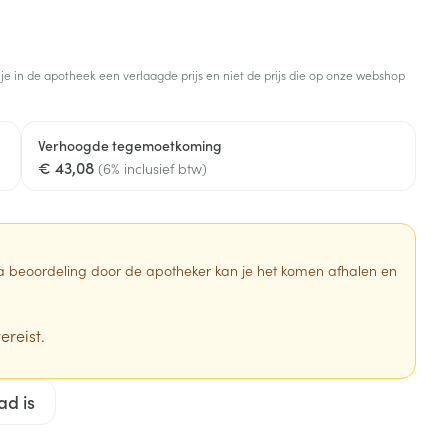
Botten, spieren en
Toon meer
gewrichten
armtetherapie
ogels
Fytotherapie
Wondzorg
Toon meer
 je in de apotheek een verlaagde prijs en niet de prijs die op onze webshop
Diagnosetesten en
stress
Vlooien en teken
meetapparatuur
Oren
Mond en keel
Verhoogde tegemoetkoming
€ 43,08
Alcoholtest
(6% inclusief btw)
g
Oordopjes
Zuigtabletten
herapie -
Mond, muil of snavel
Bloeddrukmeter
ls
en -druppels
Oorreiniging
Spray - oplossing
Cholesteroltest
zen
Oordruppels
Hartslagmeter
 Na beoordeling door de apotheker kan je het komen afhalen en
ulpmiddelen
Toon meer
ereist.
erming
Hygiëne
Ergonomie
ad is
ning en -
Aambeien
s
Bad en douche
Ademhaling en zuurstof