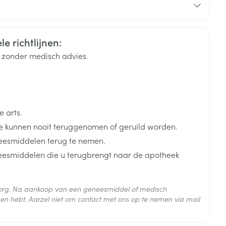
e richtlijnen:
rende
Parfums en
geurproducten
k zonder medisch advies.
 arts.
 kunnen nooit teruggenomen of geruild worden.
eesmiddelen terug te nemen.
neesmiddelen die u terugbrengt naar de apotheek
CBD
 zorg. Na aankoop van een geneesmiddel of medisch
 25°C)
en hebt. Aarzel niet om contact met ons op te nemen via mail