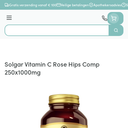
Ga naar de inhoud
Gratis verzending vanaf € 100
Veilige betalingen
Apothekersadvies
S
Menu
Zoek
Product, merk, categorie...
Solgar Vitamin C Rose Hips Comp
250x1000mg