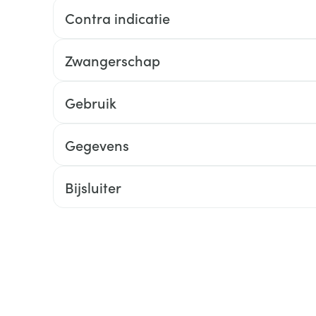
Contra indicatie
ging
Supplementen
Insectenwe
Mondmaskers
middelen
ssen
Zwangerschap
 -
id
Gebruik
d
Gegevens
Bijsluiter
Zelfbruiner
Scheren