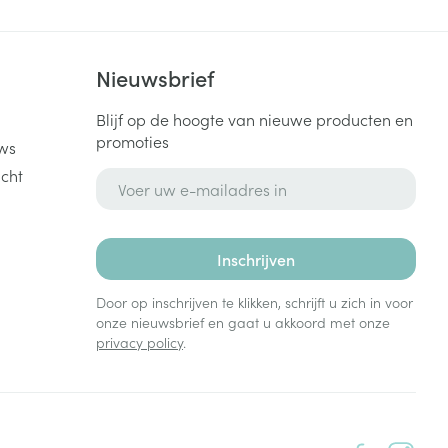
 van Raynaud)
k
Nieuwsbrief
Blijf op de hoogte van nieuwe producten en
promoties
ws
cht
E-mail adres
hebt gehad (zoals reuma of dikkedarmontsteking), kunt
ijn of een verergering van de pijn ervaren.
Inschrijven
Door op inschrijven te klikken, schrijft u zich in voor
onze nieuwsbrief en gaat u akkoord met onze
privacy policy
.