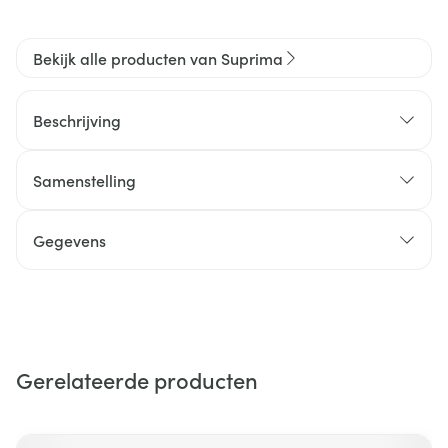
Bekijk alle producten van Suprima
Beschrijving
Samenstelling
Gegevens
Gerelateerde producten
Navigeren door de elementen van de carrousel is mogelijk m
Druk om carrousel over te slaan
Druk op om naar carrouselnavigatie te gaan