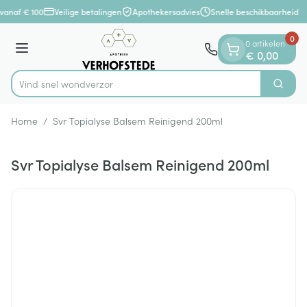
Dia 1 van 1
Ga naar de inhoud
vanaf € 100
Veilige betalingen
Apothekersadvies
Snelle beschikbaarheid
0
0 artikelen
Menu
€ 0,00
Vind snel wo
Zoek
Product, merk, categorie...
Home
/
Svr Topialyse Balsem Reinigend 200ml
Svr Topialyse Balsem Reinigend 200ml