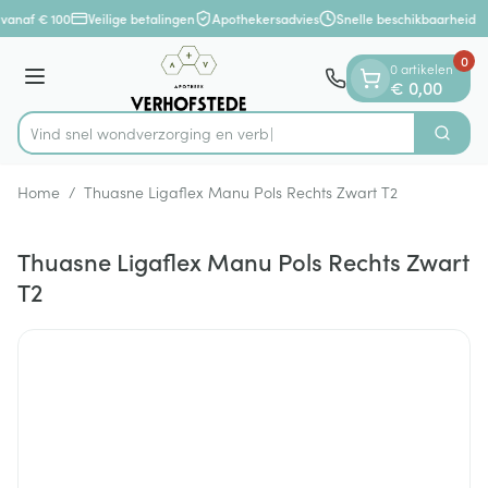
Dia 1 van 1
Ga naar de inhoud
vanaf € 100
Veilige betalingen
Apothekersadvies
Snelle beschikbaarheid
0
0 artikelen
Menu
€ 0,00
Vind snel wondverzorging
Zoek
Product, merk, categorie...
Home
/
Thuasne Ligaflex Manu Pols Rechts Zwart T2
Thuasne Ligaflex Manu Pols Rechts Zwart
T2