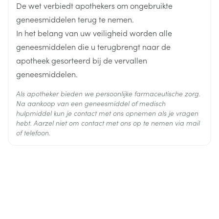
probenecide (geneesmiddel dat wordt gebruikt om
De wet verbiedt apothekers om ongebruikte
Actieve
de concentratie van urinezuur in het bloed te
tenoxicam
Ingrediënten
geneesmiddelen terug te nemen.
verlagen; behandeling van jicht),
In het belang van uw veiligheid worden alle
ciclosporine (geneesmiddel gebruikt om afstoting
van een getransplanteerd orgaan te voorkomen).
Behoud
Kamertemperatuur (15°C - 25°C)
geneesmiddelen die u terugbrengt naar de
apotheek gesorteerd bij de vervallen
geneesmiddelen.
Als apotheker bieden we persoonlijke farmaceutische zorg.
Na aankoop van een geneesmiddel of medisch
hulpmiddel kun je contact met ons opnemen als je vragen
hebt. Aarzel niet om contact met ons op te nemen via mail
of telefoon.