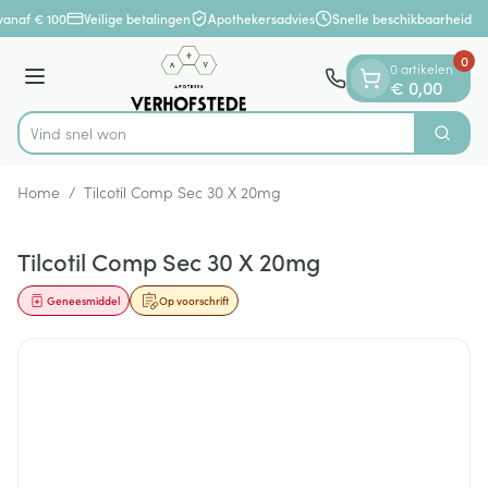
Dia 1 van 1
Ga naar de inhoud
vanaf € 100
Veilige betalingen
Apothekersadvies
Snelle beschikbaarheid
0
0 artikelen
Menu
€ 0,00
Vin
Zoek
Product, merk, categorie...
Home
/
Tilcotil Comp Sec 30 X 20mg
Tilcotil Comp Sec 30 X 20mg
Geneesmiddel
Op voorschrift