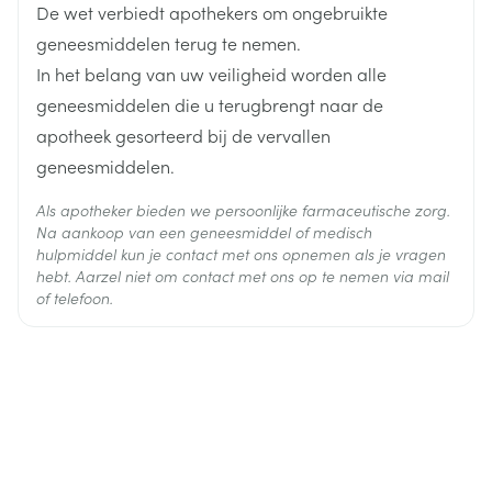
De wet verbiedt apothekers om ongebruikte
Actieve
torasemide
Ingrediënten
geneesmiddelen terug te nemen.
In het belang van uw veiligheid worden alle
Behoud
Kamertemperatuur (15°C - 25°C)
geneesmiddelen die u terugbrengt naar de
apotheek gesorteerd bij de vervallen
geneesmiddelen.
Als apotheker bieden we persoonlijke farmaceutische zorg.
Na aankoop van een geneesmiddel of medisch
hulpmiddel kun je contact met ons opnemen als je vragen
hebt. Aarzel niet om contact met ons op te nemen via mail
of telefoon.