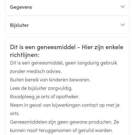
De gebruikelijke startdosering is 2,5 mg 1 x daags
Gegevens
Zo nodig, kan de dosering worden verhoogd na min.
CNK
2159929
2 maanden tot 5 mg 1 x daags
Bijsluiter
De gebruikelijke startdosering is 5 mg 1 x daags
Organisaties
Nederlands
Sandoz
Duits
Frans
Zo nodig, kan de dosering stapsgewijze worden
Veiligheidsinformatie
verhoogd tot 20 mg 1 x daags
Dit is een geneesmiddel - Hier zijn enkele
Merken
Sandoz
richtlijnen:
Bij voorkeur 's ochtends innemen zonder te kauwen,
Dit is een geneesmiddel, geen langdurig gebruik
Breedte
25 mm
met een kleine hoeveelheid vloeistof
zonder medisch advies.
De tablet kan in twee gelijke helften worden
Buiten bereik van kinderen bewaren.
Lengte
99 mm
gedeeld
Lees de bijsluiter zorgvuldig.
Raadpleeg je arts of apotheker.
Diepte
48 mm
Neem in geval van bijwerkingen contact op met je
arts.
Hoeveelheid
30
Geneesmiddelen zijn geen gewone producten. Ze
Verpakking
kunnen nooit teruggenomen of geruild worden.