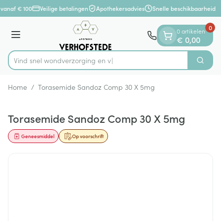
Dia 1 van 1
Ga naar de inhoud
vanaf € 100
Veilige betalingen
Apothekersadvies
Snelle beschikbaarheid
0
0 artikelen
Menu
€ 0,00
Vind snel wondverzor
Zoek
Product, merk, categorie...
Home
/
Torasemide Sandoz Comp 30 X 5mg
Torasemide Sandoz Comp 30 X 5mg
Geneesmiddel
Op voorschrift