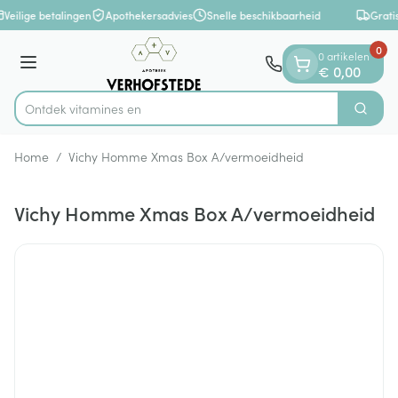
Dia 1 van 1
Ga naar de inhoud
Veilige betalingen
Apothekersadvies
Snelle beschikbaarheid
Grati
0
0 artikelen
Menu
€ 0,00
Ontdek vitam
Zoek
Product, merk, categorie...
Home
/
Vichy Homme Xmas Box A/vermoeidheid
Vichy Homme Xmas Box A/vermoeidheid