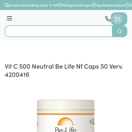
Ga naar de inhoud
Gratis verzending vanaf € 100
Veilige betalingen
Apothekersadvies
S
Menu
Zoek
Product, merk, categorie...
Vit C 500 Neutral Be Life Nf Caps 50 Verv.
4200416