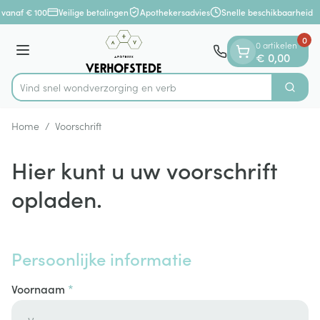
Dia 1 van 1
Ga naar de inhoud
 vanaf € 100
Veilige betalingen
Apothekersadvies
Snelle beschikbaarheid
0
0 artikelen
Menu
€ 0,00
Vind snel wondverzorging
Zoek
Product, merk, categorie...
Home
/
Voorschrift
Hier kunt u uw voorschrift
opladen.
Persoonlijke informatie
Voornaam