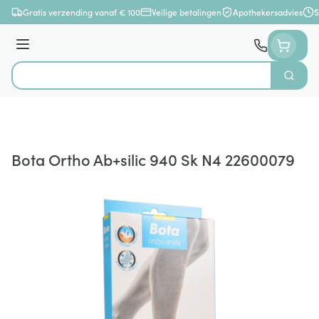
Ga naar de inhoud
Gratis verzending vanaf € 100
Veilige betalingen
Apothekersadvies
S
Menu
Zoek
Product, merk, categorie...
Bota Ortho Ab+silic 940 Sk N4 22600079