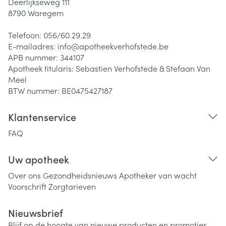
Deerlijkseweg 111
8790
Waregem
Telefoon:
056/60.29.29
E-mailadres:
info@
apotheekverhofstede.be
APB nummer:
344107
Apotheek titularis:
Sebastien Verhofstede & Stefaan Van
Meel
BTW nummer:
BE0475427187
Klantenservice
FAQ
Uw apotheek
Over ons
Gezondheidsnieuws
Apotheker van wacht
Voorschrift
Zorgtarieven
Nieuwsbrief
Blijf op de hoogte van nieuwe producten en promoties