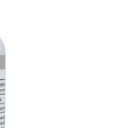
rende
Parfums en
geurproducten
CBD