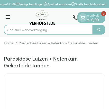
Dia 1 van 1
Ga naar de inhoud
vanaf € 100
Veilige betalingen
Apothekersadvies
Snelle beschikbaarheid
0
0 artikelen
Menu
€ 0,00
Vind snel wondve
Zoek
Product, merk, categorie...
Home
/
Parasidose Luizen + Netenkam Gekartelde Tanden
Parasidose Luizen + Netenkam
Gekartelde Tanden